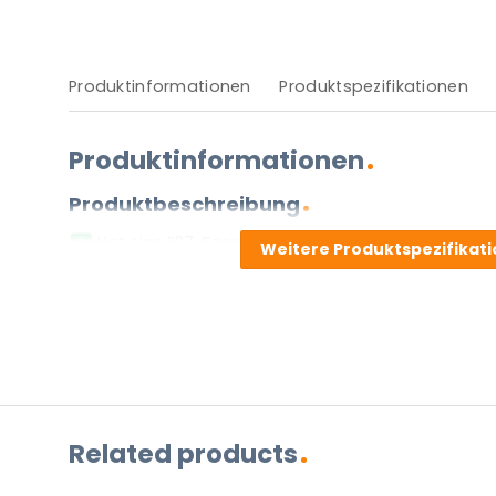
Produktinformationen
Produktspezifikationen
Produktinformationen
Produktbeschreibung
Hat eine E27-Fassung.
Weitere Produktspezifikat
Muss über einen Stecker angeschlossen werden.
Zwei Jahre Garantie.
Diese Leuchte wird ohne Lichtquelle geliefert.
Vor- und Nachteile
Stellen Sie eine Frage zu diesem
Related products
NAME