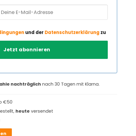
dingungen
und der
Datenschutzerklärung
zu
ahle nachträglich
nach 30 Tagen mit Klarna.
b €50
estellt,
heute
versendet
g
hen