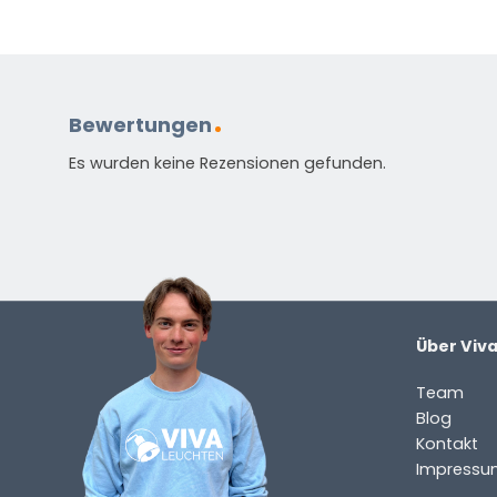
(ERFORDERLICH)
Vorname
Nachnam
E-
Mail
(erforderlich)
Bewertungen
Welche
Frage
Es wurden keine Rezensionen gefunden.
haben
Sie
zu
dem
Produkt?
(erforderlich)
Über Viv
Team
Blog
Kontakt
Impressu