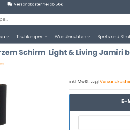
Versandkostenfrei ab 50€
ten
Tischlampen
Wandleuchten
Spots und Stra
zem Schirm Light & Living Jamiri 
gen
inkl. MwSt. zzgl
Versandkoste
E-M