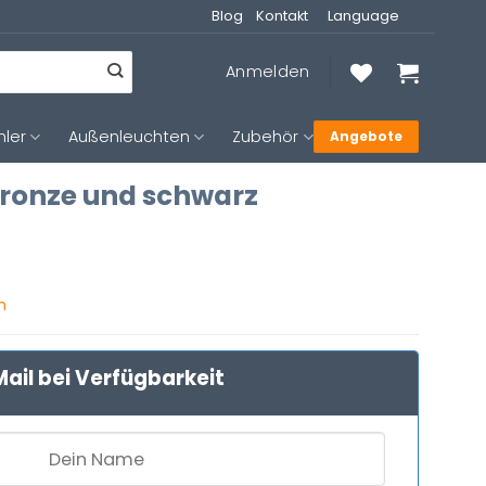
Blog
Kontakt
Language
Anmelden
hler
Außenleuchten
Zubehör
Angebote
bronze und schwarz
n
ail bei Verfügbarkeit