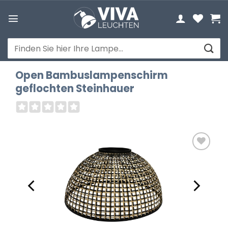
Zum
Inhalt
springen
Suchen
nach:
Open Bambuslampenschirm
geflochten Steinhauer