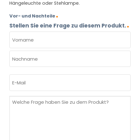
Hängeleuchte oder Stehlampe.
Vor- und Nachteile
Stellen Sie eine Frage zu diesem Produkt.
NAME
(ERFORDERLICH)
Vorname
Nachname
E-
Mail
(erforderlich)
Welche
Frage
haben
Sie
zu
dem