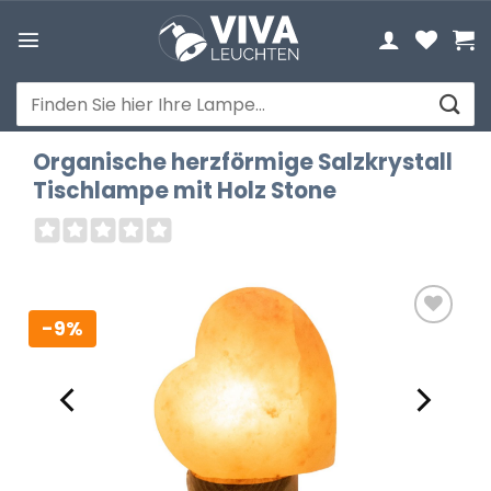
Zum
Inhalt
springen
Suchen
nach:
Organische herzförmige Salzkrystall
Tischlampe mit Holz Stone
-9%