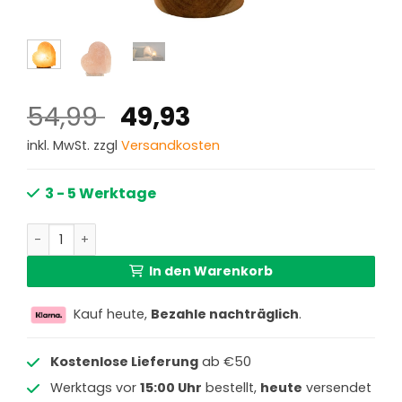
Ursprünglicher
Aktueller
54,99
49,93
Preis
Preis
inkl. MwSt. zzgl
Versandkosten
war:
ist:
54,99 €
49,93 €.
3 - 5 Werktage
Organische herzförmige Salzkrystall Tischlampe mit Hol
In den Warenkorb
Kauf heute,
Bezahle nachträglich
.
Kostenlose Lieferung
ab €50
Werktags vor
15:00 Uhr
bestellt,
heute
versendet