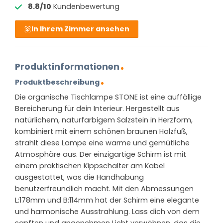
8.8/10
Kundenbewertung
In Ihrem Zimmer ansehen
Produktinformationen
Produktbeschreibung
Die organische Tischlampe STONE ist eine auffällige
Bereicherung für dein Interieur. Hergestellt aus
natürlichem, naturfarbigem Salzstein in Herzform,
kombiniert mit einem schönen braunen Holzfuß,
strahlt diese Lampe eine warme und gemütliche
Atmosphäre aus. Der einzigartige Schirm ist mit
einem praktischen Kippschalter am Kabel
ausgestattet, was die Handhabung
benutzerfreundlich macht. Mit den Abmessungen
L:178mm und B:114mm hat der Schirm eine elegante
und harmonische Ausstrahlung. Lass dich von dem
sanften und angenehmen Licht verwöhnen, das die