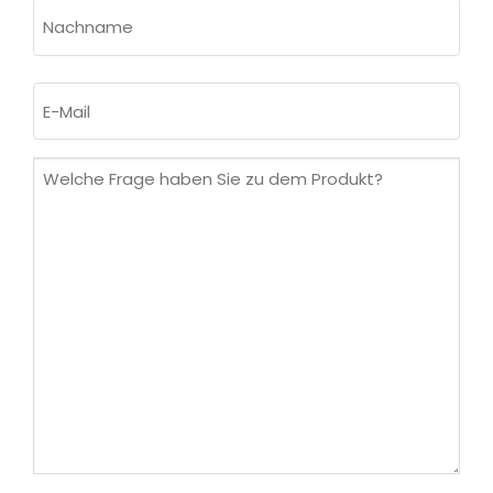
Vorname
Nachname
E-
Mail
(erforderlich)
Welche
Frage
haben
Sie
zu
dem
Produkt?
(erforderlich)