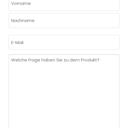
(ERFORDERLICH)
Vorname
Nachname
E-
Mail
(erforderlich)
Welche
Frage
haben
Sie
zu
dem
Produkt?
(erforderlich)