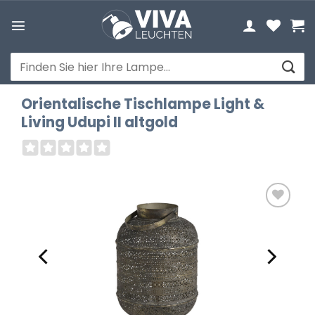
Zum
Inhalt
springen
Suchen
nach:
Orientalische Tischlampe Light &
Living Udupi II altgold