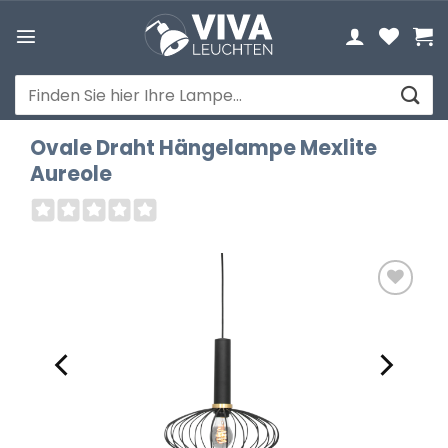
Zum
Inhalt
springen
Suchen
nach:
Ovale Draht Hängelampe Mexlite
Aureole