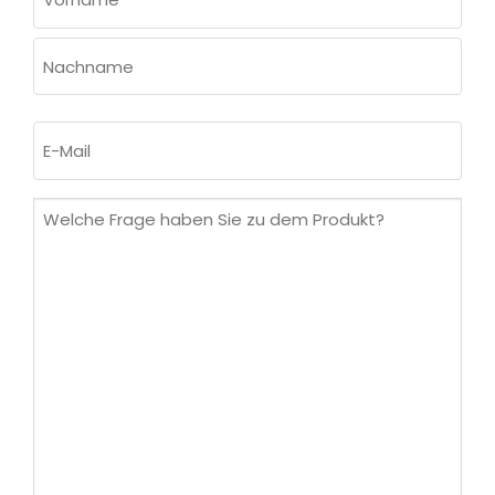
(ERFORDERLICH)
Vorname
Nachname
E-
Mail
(erforderlich)
Welche
Frage
haben
Sie
zu
dem
Produkt?
(erforderlich)