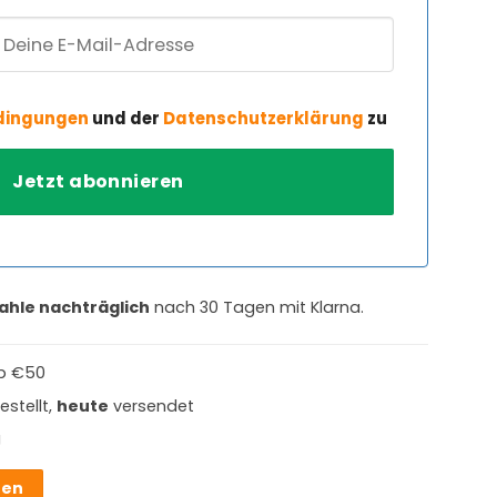
dingungen
und der
Datenschutzerklärung
zu
ahle nachträglich
nach 30 Tagen mit Klarna.
b €50
estellt,
heute
versendet
g
hen