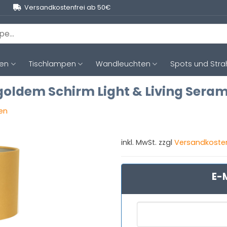
Versandkostenfrei ab 50€
ten
Tischlampen
Wandleuchten
Spots und Stra
oldem Schirm Light & Living Seram
gen
inkl. MwSt. zzgl
Versandkoste
E-M