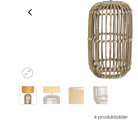
4
produktbilder