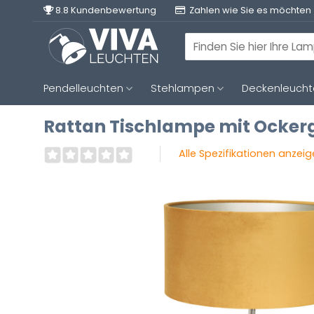
Zum
8.8 Kundenbewertung
Zahlen wie Sie es möchten
Inhalt
springen
Suchen
nach:
Pendelleuchten
Stehlampen
Deckenleuch
Rattan Tischlampe mit Ockerg
Alle Spezifikationen anzei