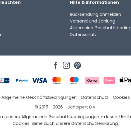
aleuchten
Hilfe & Informationen
Rücksendung anmelden
Versand und Zahlung
Allgemeine Geschäftsbedin
m
Datenschutz
Allgemeine Geschäftsbedingungen
Datenschutz
Cookies
© 2015 - 2026 - Lichtxpert B.V.
ter
 hier, um unsere Allgemeinen Geschäftsbedingungen zu lesen. Um
Cookies. Siehe auch unsere Datenschutzerklärung.