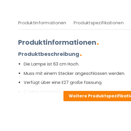
Produktinformationen
Produktspezifikationen
Produktinformationen
Produktbeschreibung
Die Lampe ist 63 cm Hoch.
Muss mit einem Stecker angeschlossen werden.
Verfügt über eine E27 große fassung.
2 Jahre Garantie!
Weitere Produktspezifikat
[widgets_on_pages id=E27]
Vor- und Nachteile
Klassisch, stilvoll und dekorativ  all diese Eigenschaft
Sie kombiniert einen sehr elementaren, aber elegan