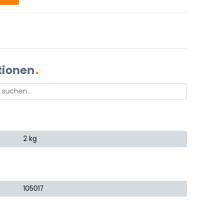
tionen
2 kg
105017