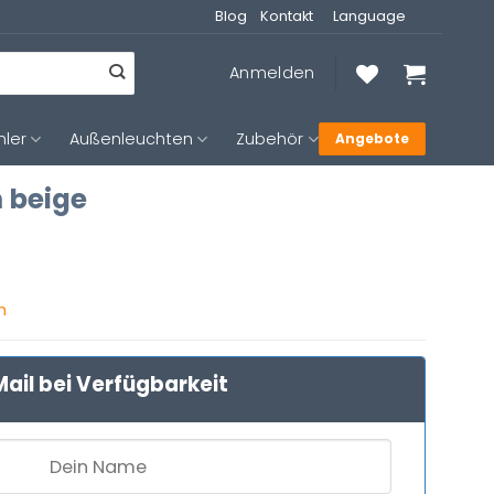
Blog
Kontakt
Language
Anmelden
hler
Außenleuchten
Zubehör
Angebote
 beige
n
ail bei Verfügbarkeit