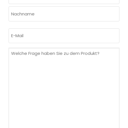
Vorname
Nachname
E-
Mail
(erforderlich)
Welche
Frage
haben
Sie
zu
dem
Produkt?
(erforderlich)