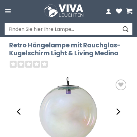
Zum
Inhalt
springen
Suchen
nach:
Retro Hängelampe mit Rauchglas-
Kugelschirm Light & Living Medina