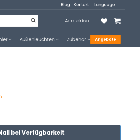
Blog
Kontakt
Language
Anmelden
hler
Außenleuchten
Zubehör
Angebote
n
ail bei Verfügbarkeit