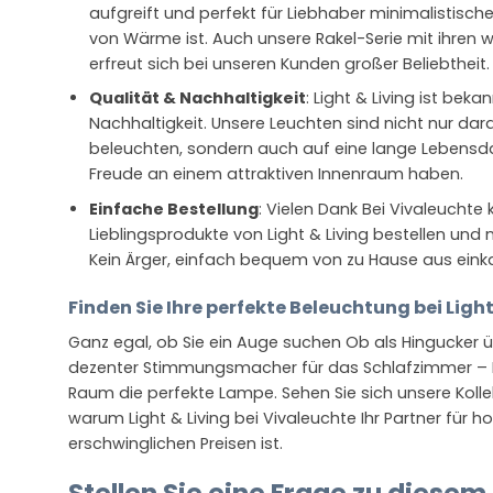
aufgreift und perfekt für Liebhaber minimalistisc
von Wärme ist. Auch unsere Rakel-Serie mit ihren
erfreut sich bei unseren Kunden großer Beliebtheit.
Qualität & Nachhaltigkeit
: Light & Living ist be
Nachhaltigkeit. Unsere Leuchten sind nicht nur dar
beleuchten, sondern auch auf eine lange Lebensda
Freude an einem attraktiven Innenraum haben.
Einfache Bestellung
: Vielen Dank Bei Vivaleuchte
Lieblingsprodukte von Light & Living bestellen und 
Kein Ärger, einfach bequem von zu Hause aus eink
Finden Sie Ihre perfekte Beleuchtung bei Light
Ganz egal, ob Sie ein Auge suchen Ob als Hingucker 
dezenter Stimmungsmacher für das Schlafzimmer – Lig
Raum die perfekte Lampe. Sehen Sie sich unsere Kolle
warum Light & Living bei Vivaleuchte Ihr Partner für 
erschwinglichen Preisen ist.
Stellen Sie eine Frage zu diesem