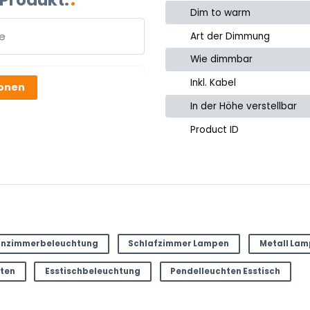
Dim to warm
Art der Dimmung
Wie dimmbar
e
Inkl. Kabel
ionen
In der Höhe verstellbar
Product ID
nzimmerbeleuchtung
Schlafzimmer Lampen
Metall La
hten
Esstischbeleuchtung
Pendelleuchten Esstisch