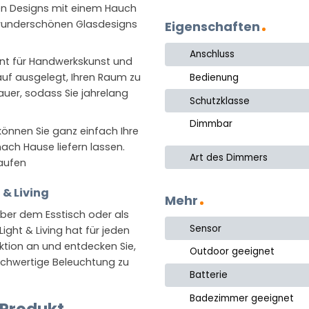
hen Designs mit einem Hauch
 wunderschönen Glasdesigns
Eigenschaften
Anschluss
kannt für Handwerkskunst und
auf ausgelegt, Ihren Raum zu
Bedienung
uer, sodass Sie jahrelang
Schutzklasse
Dimmbar
 können Sie ganz einfach Ihre
nach Hause liefern lassen.
Art des Dimmers
aufen
 & Living
Mehr
über dem Esstisch oder als
Sensor
ht & Living hat für jeden
ktion an und entdecken Sie,
Outdoor geeignet
hochwertige Beleuchtung zu
Batterie
Badezimmer geeignet
 Produkt.