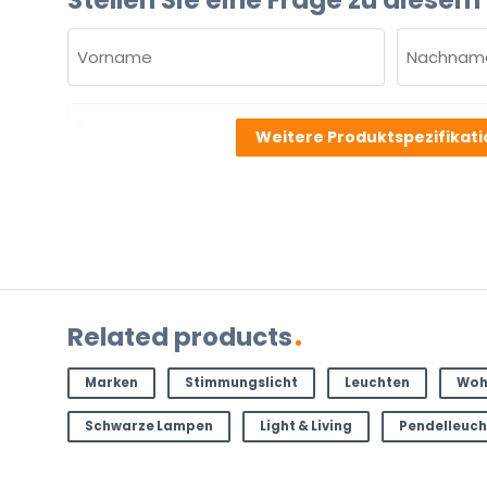
NAME
(ERFORDERLICH)
Vorname
Nachnam
E-
Weitere Produktspezifikat
Mail
(erforderlich)
Welche
Frage
haben
Sie
zu
dem
Related products
Produkt?
(erforderlich)
Marken
Stimmungslicht
Leuchten
Woh
Schwarze Lampen
Light & Living
Pendelleuc