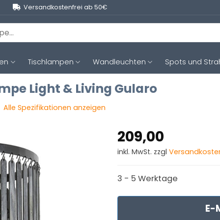
Versandkostenfrei ab 50€
ten
Tischlampen
Wandleuchten
Spots und Stra
pe Light & Living Gularo
Alle Spezifikationen anzeigen
209,00
inkl. MwSt. zzgl
Versandkoste
3 - 5 Werktage
E-M