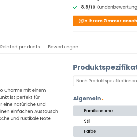
8.8/10
Kundenbewertun
In Ihrem Zimmer anse
Related products
Bewertungen
Produktspezifika
etro Charme mit einem
kt ist perfekt für
Algemein
r eine natürliche und
Familienname
einen einfachen Austausch
lische und rustikale Note
Stil
Farbe