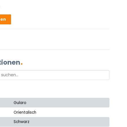
g
hen
tionen
Gularo
Orientalisch
Schwarz