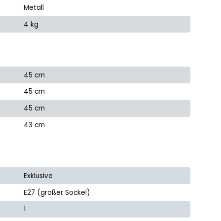
Metall
4 kg
45 cm
45 cm
45 cm
43 cm
Exklusive
E27 (großer Sockel)
1