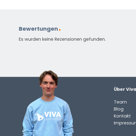
Bewertungen
Standardmäßig enthalten
Es wurden keine Rezensionen gefunden.
Anleitung in verschiedenen Sprachen
Energieetikett
HAST DU EINE FRAGE?
Kontaktieren Sie uns. Sie erreichen uns per E-Mail un
Über Viv
info@vivaleuchten.de
.
Team
Blog
Kontakt
Impressu