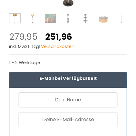
Ursprünglicher
Aktueller
279,95
251,96
Preis
Preis
inkl. MwSt. zzgl
Versandkosten
war:
ist:
279,95 €
251,96 €.
1 - 2 Werktage
E-Mail bei Verfügbarkeit