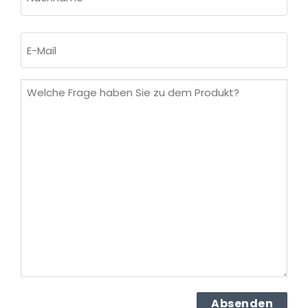
Nachname
E-
Mail
(erforderlich)
Welche
Frage
haben
Sie
zu
dem
Produkt?
(erforderlich)