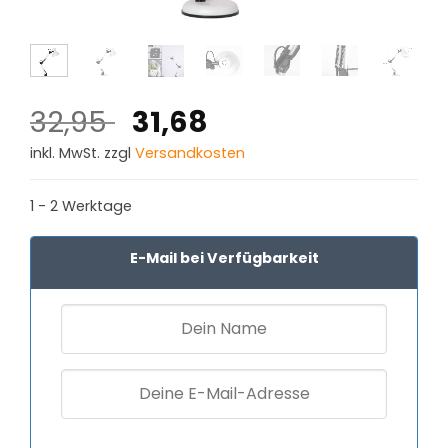
Ursprünglicher
Aktueller
32,95
31,68
Preis
Preis
inkl. MwSt. zzgl
Versandkosten
war:
ist:
32,95 €
31,68 €.
1 - 2 Werktage
E-Mail bei Verfügbarkeit