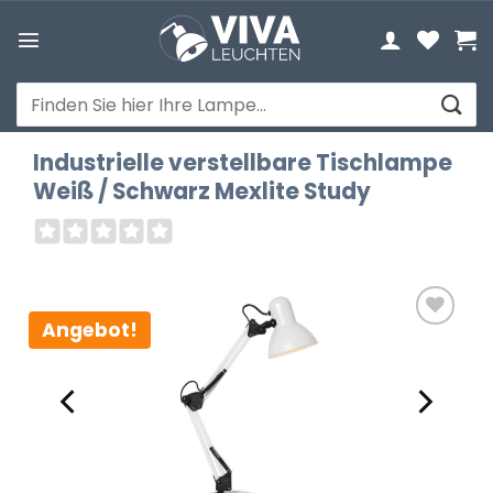
Zum
Inhalt
springen
Suchen
nach:
Industrielle verstellbare Tischlampe
Weiß / Schwarz Mexlite Study
Angebot!