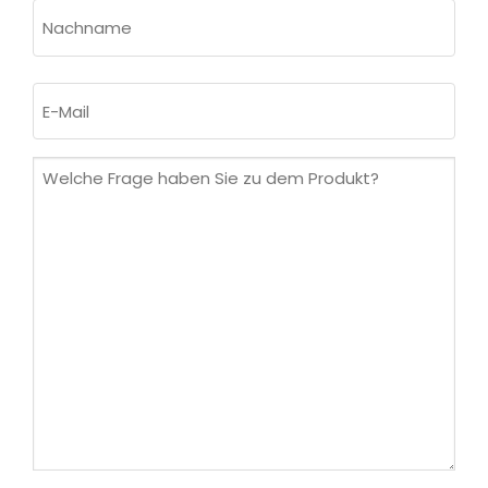
Vorname
Nachname
E-
Mail
(erforderlich)
Welche
Frage
haben
Sie
zu
dem
Produkt?
(erforderlich)