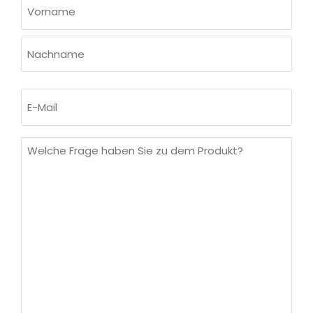
NAME
(ERFORDERLICH)
Vorname
Nachname
E-
Mail
(erforderlich)
Welche
Frage
haben
Sie
zu
dem
Produkt?
(erforderlich)