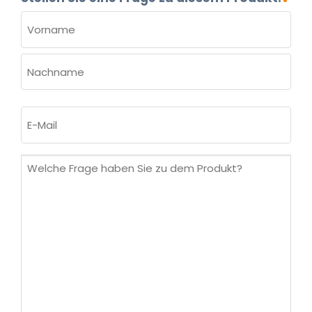
NAME
(ERFORDERLICH)
Vorname
Nachname
E-
Mail
(erforderlich)
Welche
Frage
haben
Sie
zu
dem
Produkt?
(erforderlich)