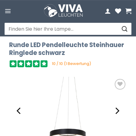
Zum
Inhalt
springen
Suchen
nach:
Runde LED Pendelleuchte Steinhauer
Ringlede schwarz
10 / 10 (1 Bewertung)