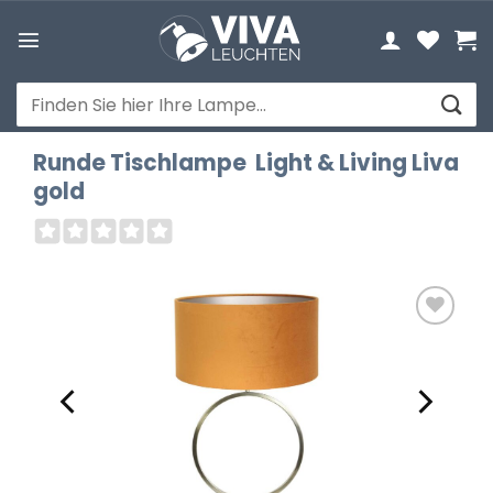
Zum
Inhalt
springen
Suchen
nach:
Runde Tischlampe Light & Living Liva
gold