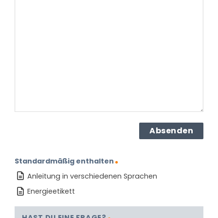
haben
Sie
zu
dem
Produkt?
(erforderlich)
Standardmäßig enthalten
Anleitung in verschiedenen Sprachen
Energieetikett
HAST DU EINE FRAGE?