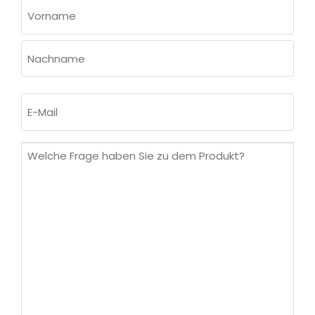
NAME
(ERFORDERLICH)
Vorname
Nachname
E-
Mail
(erforderlich)
Welche
Frage
haben
Sie
zu
dem
Produkt?
(erforderlich)