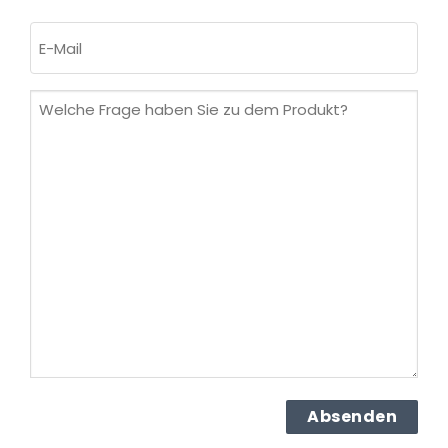
Nachname
E-
Mail
(erforderlich)
Welche
Frage
haben
Sie
zu
dem
Produkt?
(erforderlich)