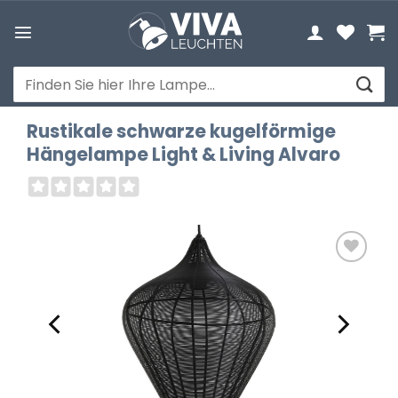
Zum
Inhalt
springen
Suchen
nach:
Rustikale schwarze kugelförmige
Hängelampe Light & Living Alvaro