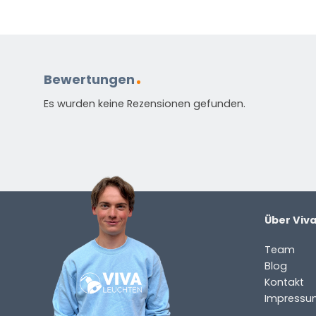
(ERFORDERLICH)
Vorname
Nachnam
E-
Mail
(erforderlich)
Bewertungen
Welche
Frage
Es wurden keine Rezensionen gefunden.
haben
Sie
zu
dem
Produkt?
(erforderlich)
Über Viv
Team
Blog
Kontakt
Impressu