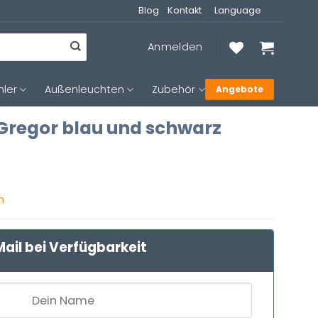
Blog
Kontakt
Language
Anmelden
hler
Außenleuchten
Zubehör
Angebote
Gregor blau und schwarz
n
ail bei Verfügbarkeit