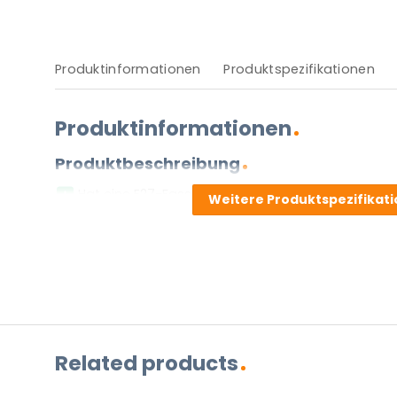
Produktinformationen
Produktspezifikationen
Produktinformationen
Produktbeschreibung
Hat eine E27-Fassung.
Weitere Produktspezifikat
Dient aangesloten te worden door middel van een
Zwei Jahre Garantie.
Diese Leuchte wird ohne Lichtquelle geliefert.
Vor- und Nachteile
Stellen Sie eine Frage zu diesem
Related products
NAME