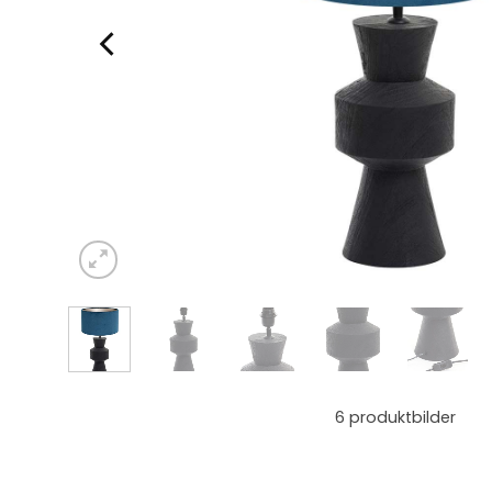
6
produktbilder