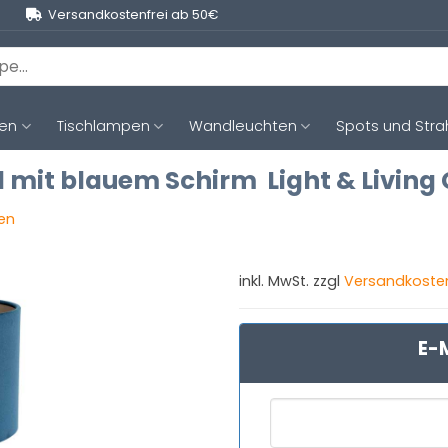
Versandkostenfrei ab 50€
ten
Tischlampen
Wandleuchten
Spots und Stra
mit blauem Schirm Light & Living 
gen
inkl. MwSt. zzgl
Versandkoste
E-M