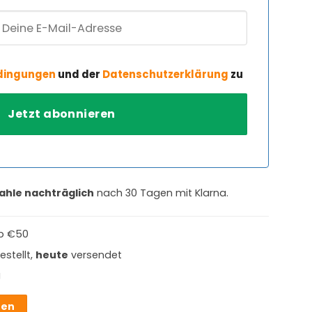
dingungen
und der
Datenschutzerklärung
zu
ahle nachträglich
nach 30 Tagen mit Klarna.
b €50
estellt,
heute
versendet
g
hen