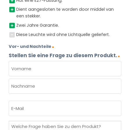
Hat eine E27-Fassung.
Dient aangesloten te worden door middel van
een stekker.
Zwei Jahre Garantie.
Diese Leuchte wird ohne Lichtquelle geliefert.
Vor- und Nachteile
Stellen Sie eine Frage zu diesem Produkt.
NAME
(ERFORDERLICH)
Vorname
Nachname
E-
Mail
(erforderlich)
Welche