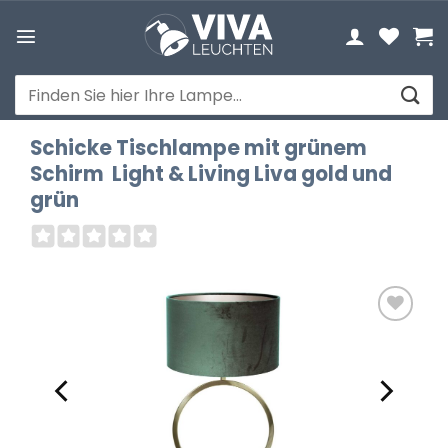
Zum
Inhalt
springen
Suchen
nach:
Schicke Tischlampe mit grünem
Schirm Light & Living Liva gold und
grün