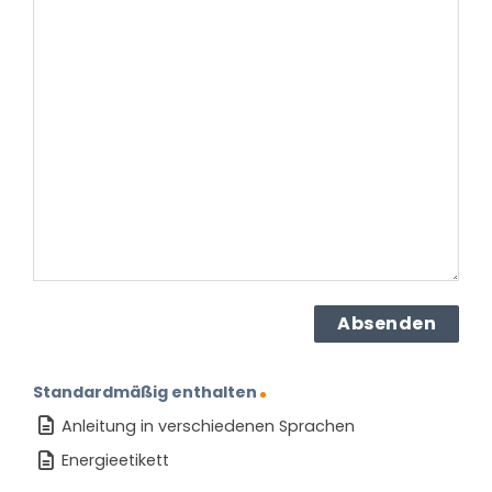
Frage
haben
Sie
zu
dem
Produkt?
(erforderlich)
Standardmäßig enthalten
Anleitung in verschiedenen Sprachen
Energieetikett