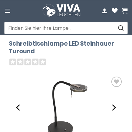
Zum
Inhalt
springen
Suchen
nach:
Schreibtischlampe LED Steinhauer
Turound