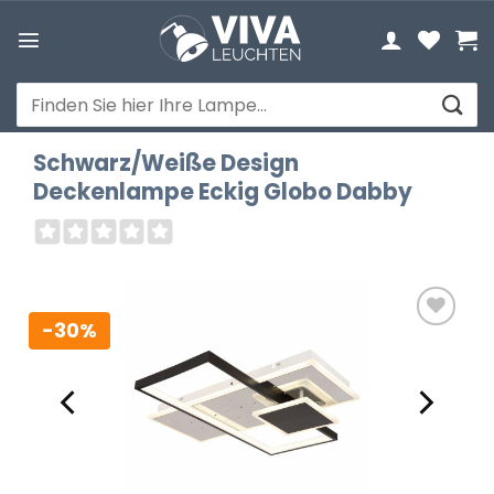
Zum
Inhalt
springen
Suchen
nach:
Schwarz/Weiße Design
Deckenlampe Eckig Globo Dabby
-30%