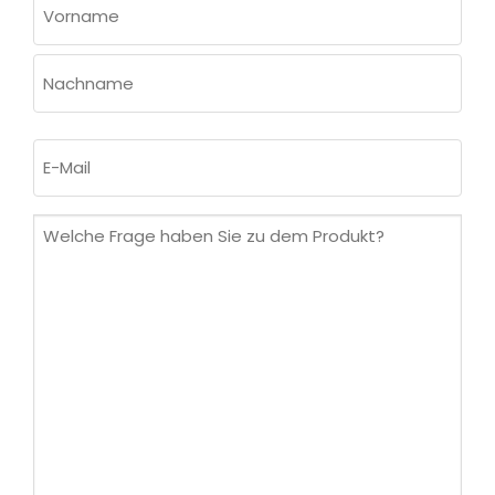
NAME
(ERFORDERLICH)
Vorname
Nachname
E-
Mail
(erforderlich)
Welche
Frage
haben
Sie
zu
dem
Produkt?
(erforderlich)