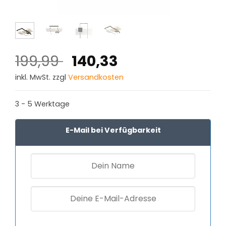
Ursprünglicher
Aktueller
199,99
140,33
Preis
Preis
inkl. MwSt. zzgl
Versandkosten
war:
ist:
199,99 €
140,33 €.
3 - 5 Werktage
E-Mail bei Verfügbarkeit