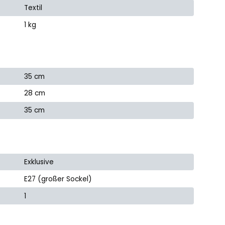
Textil
1 kg
35 cm
28 cm
35 cm
Exklusive
E27 (großer Sockel)
1