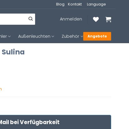
Blog
Kontakt
Language
Anmelden
hler
Außenleuchten
Zubehör
Angebote
 Sulina
n
ail bei Verfügbarkeit