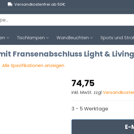
Versandkostenfrei ab 50€
ten
Tischlampen
Wandleuchten
Spots und Stra
 Fransenabschluss Light & Living
Alle Spezifikationen anzeigen
74,75
inkl. MwSt. zzgl
Versandkoste
3 - 5 Werktage
E-M