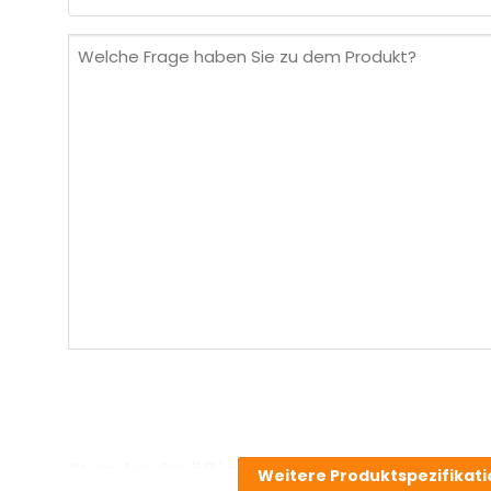
(erforderlich)
Welche
Frage
haben
Sie
zu
dem
Produkt?
(erforderlich)
Standardmäßig enthalten
Weitere Produktspezifikat