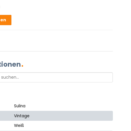
g
hen
tionen
Sulina
Vintage
Weiß