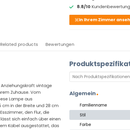
8.8/10
Kundenbewertun
In Ihrem Zimmer anse
Related products
Bewertungen
Produktspezifika
er Anziehungskraft vintage
 Ihrem Zuhause. Vom
Algemein
 diese Lampe aus
Familienname
5 cm in der Breite und 28 cm
Esszimmer, den Flur, die
Stil
ässt sich einfach über einen
Farbe
nem Kabel ausgestattet, das