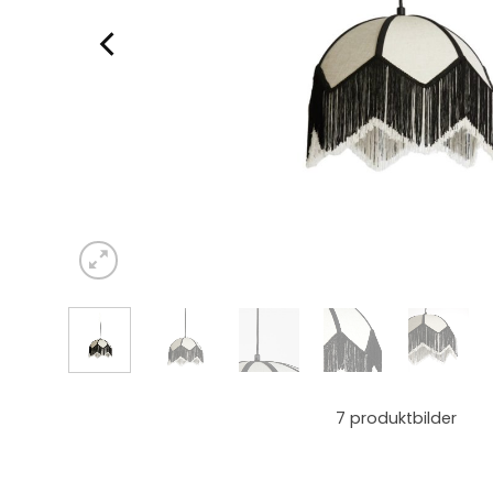
7
produktbilder