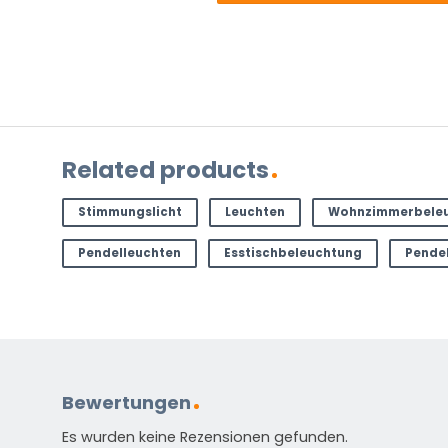
Anleitung in verschiedenen Sprachen
Energieetikett
HAST DU EINE FRAGE?
Kontaktieren Sie uns. Sie erreichen uns per E-Mail un
Related products
info@vivaleuchten.de
.
Stimmungslicht
Leuchten
Wohnzimmerbele
Pendelleuchten
Esstischbeleuchtung
Pendel
Bewertungen
Es wurden keine Rezensionen gefunden.