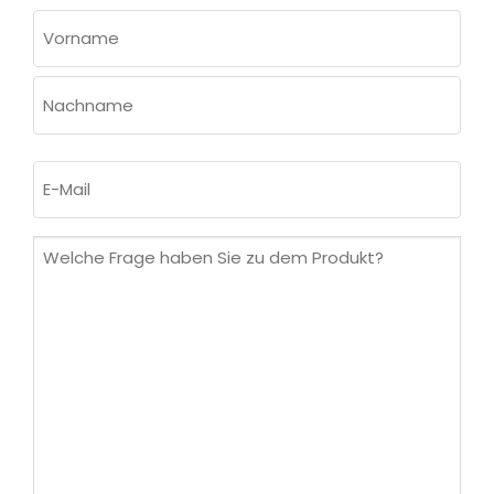
NAME
(ERFORDERLICH)
Vorname
Nachname
E-
Mail
(erforderlich)
Welche
Frage
haben
Sie
zu
dem
Produkt?
(erforderlich)