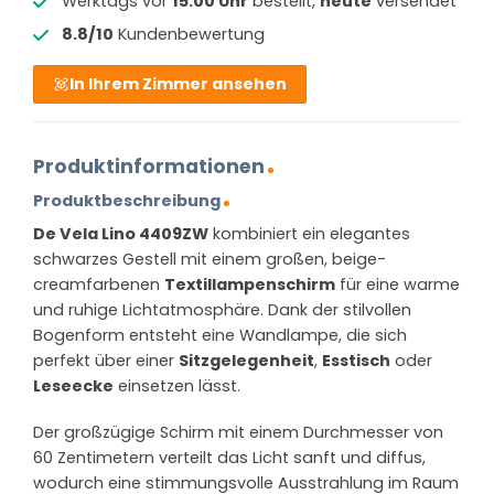
Werktags vor
15:00 Uhr
bestellt,
heute
versendet
8.8/10
Kundenbewertung
In Ihrem Zimmer ansehen
Produktinformationen
Produktbeschreibung
De Vela Lino 4409ZW
kombiniert ein elegantes
schwarzes Gestell mit einem großen, beige-
creamfarbenen
Textillampenschirm
für eine warme
und ruhige Lichtatmosphäre. Dank der stilvollen
Bogenform entsteht eine Wandlampe, die sich
perfekt über einer
Sitzgelegenheit
,
Esstisch
oder
Leseecke
einsetzen lässt.
Der großzügige Schirm mit einem Durchmesser von
60 Zentimetern verteilt das Licht sanft und diffus,
wodurch eine stimmungsvolle Ausstrahlung im Raum