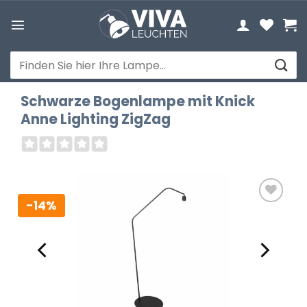
Zum
Inhalt
springen
Suchen
nach:
Schwarze Bogenlampe mit Knick
Anne Lighting ZigZag
-14%