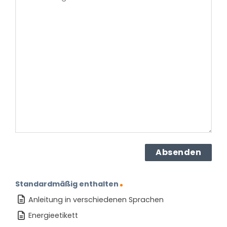
Frage
haben
Sie
zu
dem
Produkt?
(erforderlich)
Standardmäßig enthalten
Anleitung in verschiedenen Sprachen
Energieetikett