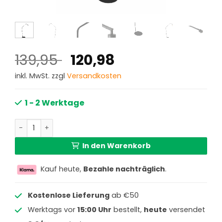
Ursprünglicher
Aktueller
139,95
120,98
Preis
Preis
inkl. MwSt. zzgl
Versandkosten
war:
ist:
139,95 €
120,98 €.
1 - 2 Werktage
Schwarze Bogenlampe mit Knick Anne Lighting ZigZag M
In den Warenkorb
Kauf heute,
Bezahle nachträglich
.
Kostenlose Lieferung
ab €50
Werktags vor
15:00 Uhr
bestellt,
heute
versendet