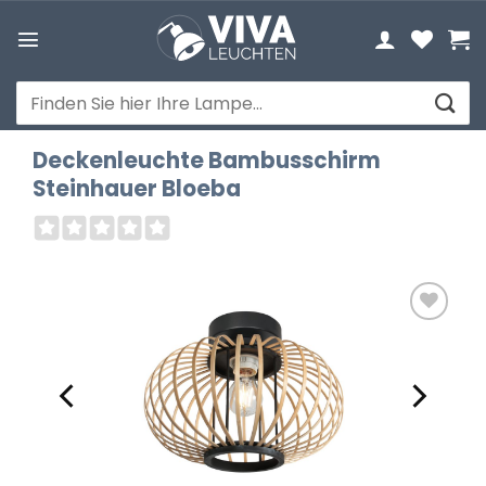
Zum
Inhalt
springen
Suchen
nach:
Deckenleuchte Bambusschirm
Steinhauer Bloeba