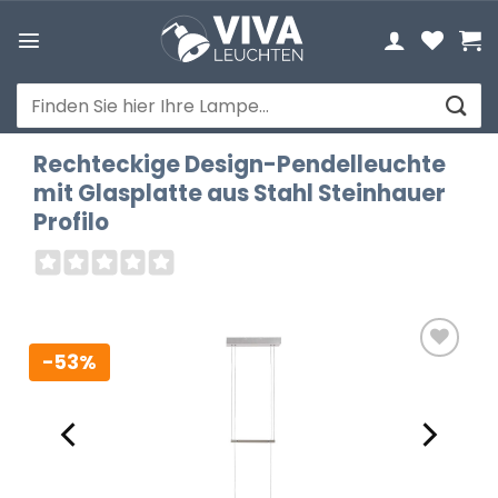
Zum
Inhalt
springen
Suchen
nach:
Rechteckige Design-Pendelleuchte
mit Glasplatte aus Stahl Steinhauer
Profilo
-53%