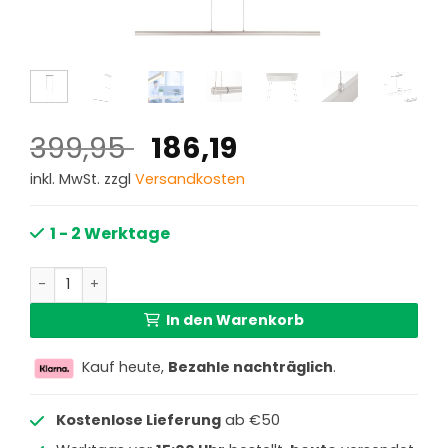
Ursprünglicher
Aktueller
399,95
186,19
Preis
Preis
inkl. MwSt. zzgl
Versandkosten
war:
ist:
399,95 €
186,19 €.
1 - 2 Werktage
Rechteckige Design-Pendelleuchte mit Glasplatte aus St
In den Warenkorb
Kauf heute,
Bezahle nachträglich
.
Kostenlose Lieferung
ab €50