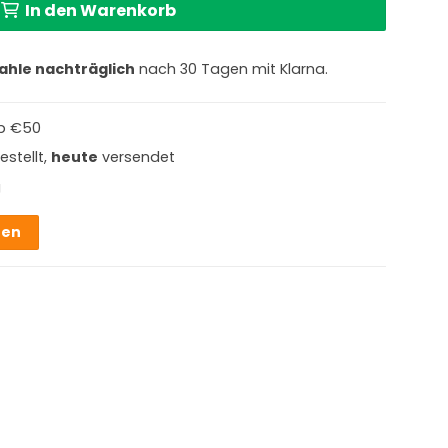
In den Warenkorb
ahle nachträglich
nach 30 Tagen mit Klarna.
b €50
estellt,
heute
versendet
g
hen