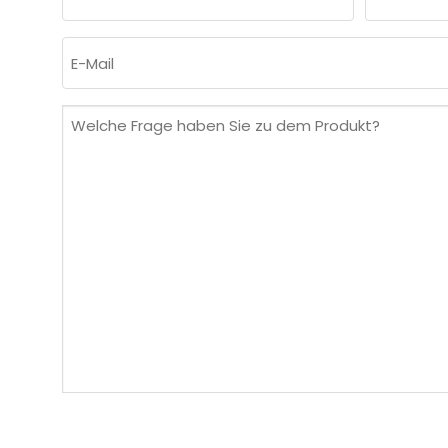
(ERFORDERLICH)
Vorname
Nachnam
E-
Mail
(erforderlich)
Welche
Frage
haben
Sie
zu
dem
Produkt?
(erforderlich)