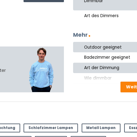
Dimmbar
Art des Dimmers
Mehr
Outdoor geeignet
Badezimmer geeignet
Art der Dimmung
ter
Wie dimmbar
Weit
Inkl. Kabel
In der Höhe verstellbar
Product ID
uchtung
Schlafzimmer Lampen
Metall Lampen
Ess