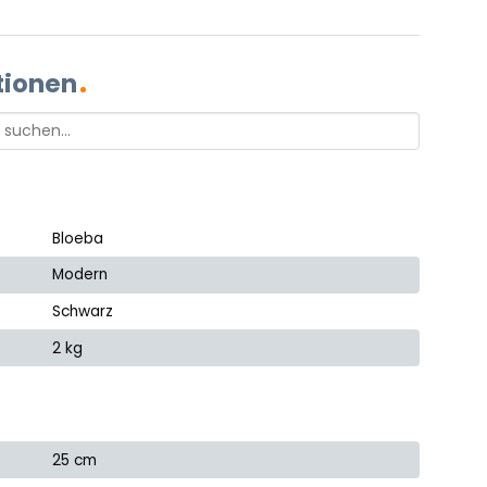
tionen
Bloeba
Modern
Schwarz
2 kg
25 cm