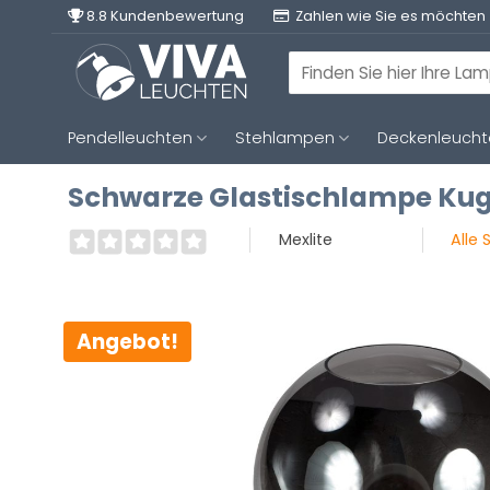
Zum
8.8 Kundenbewertung
Zahlen wie Sie es möchten
Inhalt
springen
Suchen
nach:
Pendelleuchten
Stehlampen
Deckenleuch
Schwarze Glastischlampe Kug
Mexlite
Alle
Angebot!