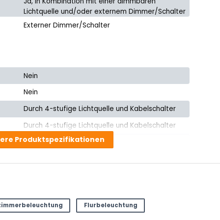
Ja, in Kombination mit einer dimmbaren
Lichtquelle und/oder externem Dimmer/Schalter
Externer Dimmer/Schalter
Nein
Nein
Durch 4-stufige Lichtquelle und Kabelschalter
Durch 4-stufige Lichtquelle und Kabelschalter
ere Produktspezifikationen
Ja, einschließlich Kabel
Nein
253775
zimmerbeleuchtung
Flurbeleuchtung