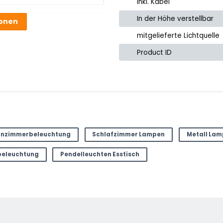
Inkl. Kabel
e
In der Höhe verstellbar
ionen
mitgelieferte Lichtquelle
Product ID
nzimmerbeleuchtung
Schlafzimmer Lampen
Metall La
beleuchtung
Pendelleuchten Esstisch