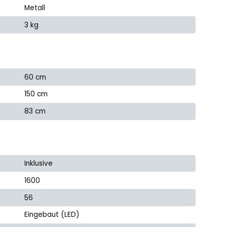
Metall
3 kg
60 cm
150 cm
83 cm
Inklusive
1600
56
Eingebaut (LED)