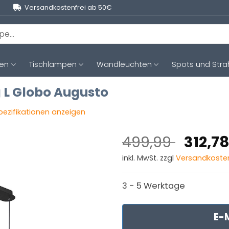
Versandkostenfrei ab 50€
ten
Tischlampen
Wandleuchten
Spots und Stra
L Globo Augusto
Spezifikationen anzeigen
Ursprü
499,99
312,7
Preis
inkl. MwSt. zzgl
Versandkoste
war:
499,9
3 - 5 Werktage
E-M