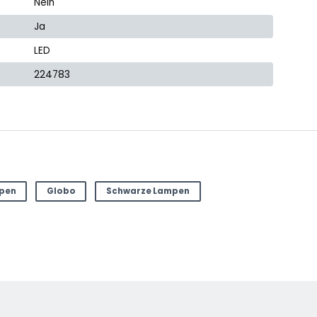
Nein
Ja
LED
224783
mpen
Globo
Schwarze Lampen