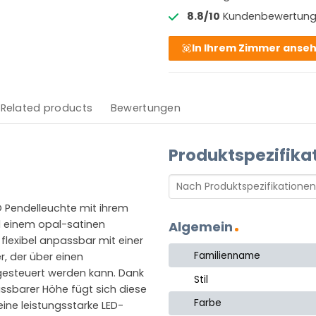
8.8/10
Kundenbewertun
In Ihrem Zimmer anse
Related products
Bewertungen
Produktspezifika
O Pendelleuchte mit ihrem
 einem opal-satinen
Algemein
flexibel anpassbar mit einer
Familienname
, der über einen
gesteuert werden kann. Dank
Stil
assbarer Höhe fügt sich diese
Farbe
ine leistungsstarke LED-