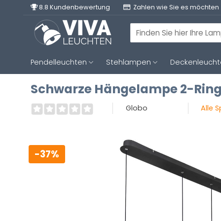
Zum
8.8 Kundenbewertung
Zahlen wie Sie es möchten
Inhalt
springen
Suchen
nach:
Pendelleuchten
Stehlampen
Deckenleuch
Schwarze Hängelampe 2-Ring 
Globo
Alle 
-37%