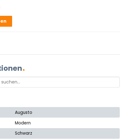
g
hen
tionen
Augusto
Modern
Schwarz