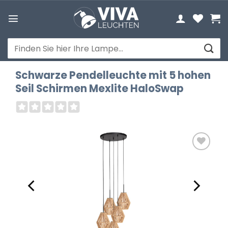
Zum
Inhalt
springen
Suchen
nach:
Schwarze Pendelleuchte mit 5 hohen
Seil Schirmen Mexlite HaloSwap