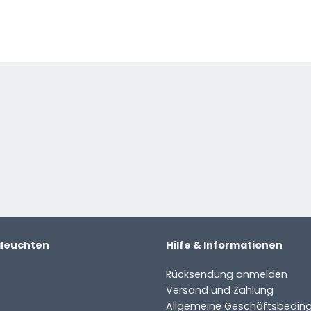
 Produkt.
e
aleuchten
Hilfe & Informationen
Rücksendung anmelden
Versand und Zahlung
Allgemeine Geschäftsbedin