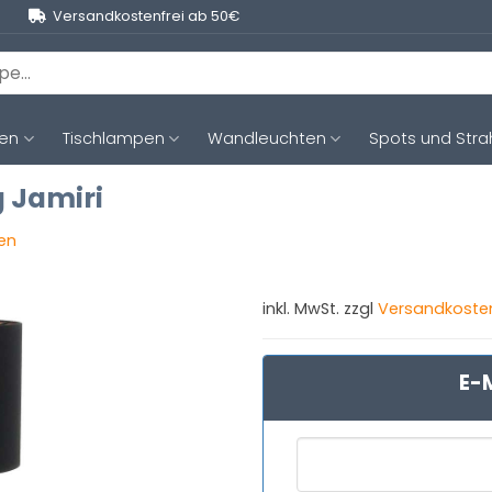
Versandkostenfrei ab 50€
ten
Tischlampen
Wandleuchten
Spots und Stra
g Jamiri
gen
inkl. MwSt. zzgl
Versandkoste
E-M