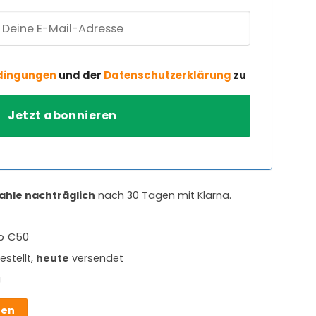
dingungen
und der
Datenschutzerklärung
zu
ahle nachträglich
nach 30 Tagen mit Klarna.
b €50
estellt,
heute
versendet
g
hen