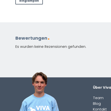
Stellen Sie eine Frage zu diesem
Ringlampen
NAME
(ERFORDERLICH)
Vorname
Nachnam
E-
Mail
Bewertungen
(erforderlich)
Welche
Es wurden keine Rezensionen gefunden.
Frage
haben
Sie
zu
dem
Produkt?
Über Viv
(erforderlich)
Team
Blog
Kontakt