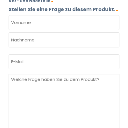
Vor- und Nachteile
Stellen Sie eine Frage zu diesem Produkt.
NAME
(ERFORDERLICH)
Vorname
Nachname
E-
Mail
(erforderlich)
Welche
Frage
haben
Sie
zu
dem
Produkt?
(erforderlich)