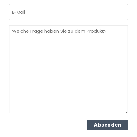
Nachname
E-
Mail
(erforderlich)
Welche
Frage
haben
Sie
zu
dem
Produkt?
(erforderlich)