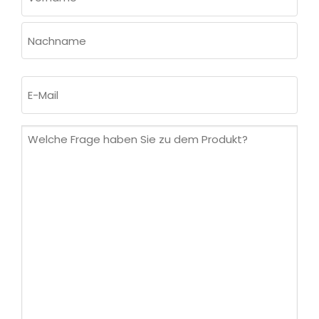
(ERFORDERLICH)
Vorname
Nachname
E-
Mail
(erforderlich)
Welche
Frage
haben
Sie
zu
dem
Produkt?
(erforderlich)