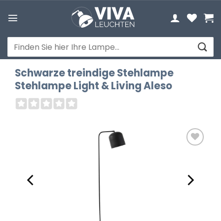
Zum
Inhalt
springen
Suchen
nach:
Schwarze treindige Stehlampe
Stehlampe Light & Living Aleso