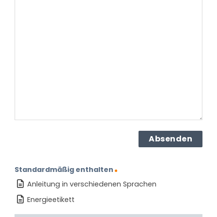
haben
Sie
zu
dem
Produkt?
(erforderlich)
Standardmäßig enthalten
Anleitung in verschiedenen Sprachen
Energieetikett