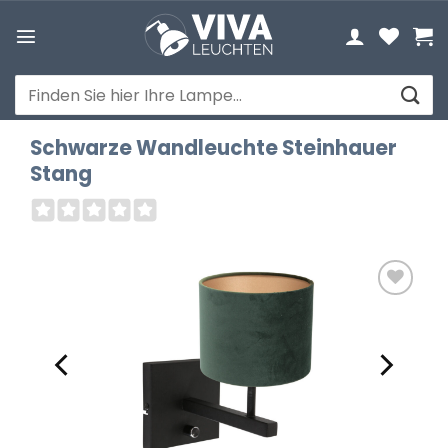
Zum
Inhalt
springen
Suchen
nach:
Schwarze Wandleuchte Steinhauer
Stang