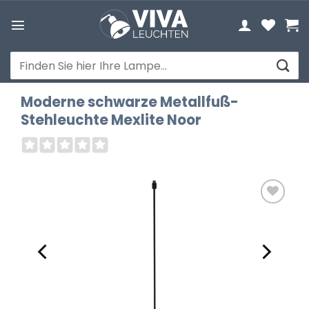
Zum
Inhalt
springen
Suchen
nach:
Moderne schwarze Metallfuß-
Stehleuchte Mexlite Noor