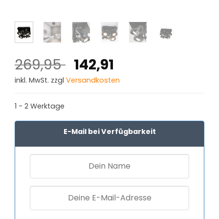
Ursprünglicher
Aktueller
269,95
142,91
Preis
Preis
inkl. MwSt. zzgl
Versandkosten
war:
ist:
269,95 €
142,91 €.
1 - 2 Werktage
E-Mail bei Verfügbarkeit