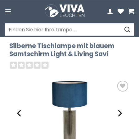
Zum
Inhalt
springen
Suchen
nach:
Silberne Tischlampe mit blauem
Samtschirm Light & Living Savi