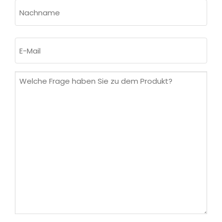
Vorname
Nachname
E-
Mail
(erforderlich)
Welche
Frage
haben
Sie
zu
dem
Produkt?
(erforderlich)