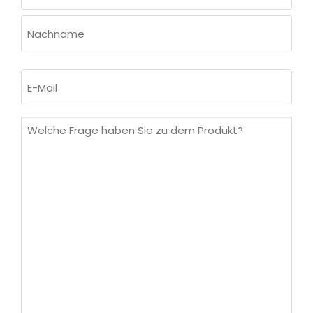
Vorname
Nachname
E-
Mail
(erforderlich)
Welche
Frage
haben
Sie
zu
dem
Produkt?
(erforderlich)