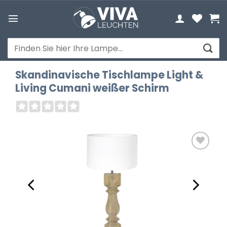
Zum
Inhalt
springen
Suchen
nach:
Skandinavische Tischlampe Light &
Living Cumani weißer Schirm