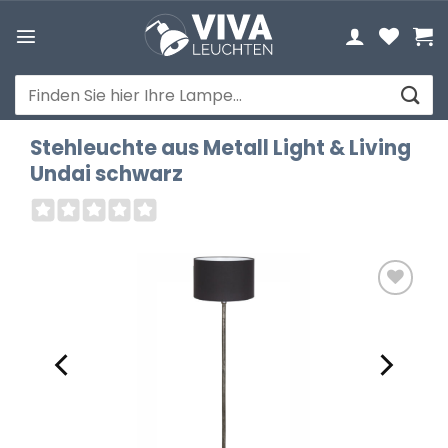
Zum
Inhalt
springen
Suchen
nach:
Stehleuchte aus Metall Light & Living
Undai schwarz