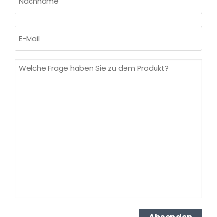
Nachname
E-
Mail
(erforderlich)
Welche
Frage
haben
Sie
zu
dem
Produkt?
(erforderlich)