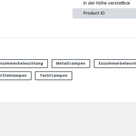
In der Höhe verstellbar
Product ID
 Produkt.
nzimmerbeleuchtung
Metall Lampen
Esszimmerbeleuch
e
ll Stehlampen
Textil Lampen