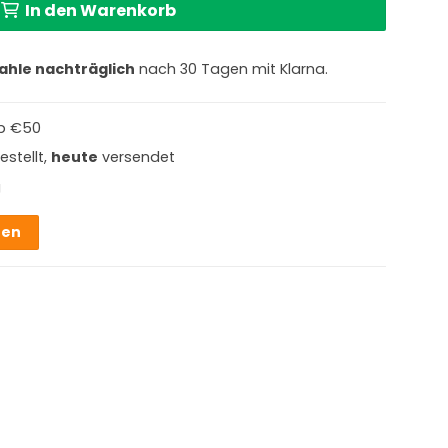
In den Warenkorb
ahle nachträglich
nach 30 Tagen mit Klarna.
b €50
estellt,
heute
versendet
g
hen