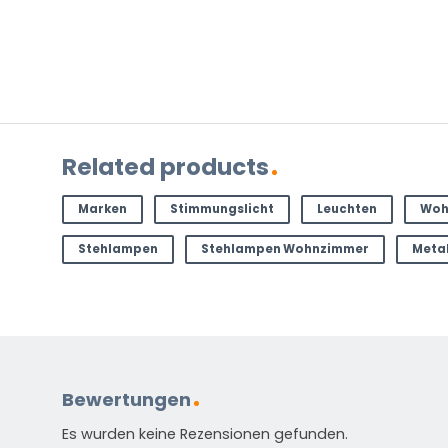
USPs
Preis-Leistungs-Verhältnis
Trendige Leuchtenmarke mit Liebe zum Detail
Vielfältige Kollektion
Stellen Sie eine Frage zu diesem
Related products
NAME
Marken
Stimmungslicht
Leuchten
Woh
(ERFORDERLICH)
Vorname
Nachnam
Stehlampen
Stehlampen Wohnzimmer
Meta
E-
Mail
(erforderlich)
Welche
Frage
haben
Sie
Bewertungen
zu
Es wurden keine Rezensionen gefunden.
dem