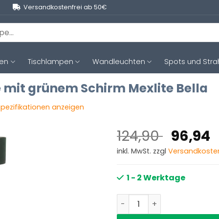
Versandkostenfrei ab 50€
ten
Tischlampen
Wandleuchten
Spots und Stra
mit grünem Schirm Mexlite Bella
 Spezifikationen anzeigen
Ursprü
124,90
96,94
Preis
inkl. MwSt. zzgl
Versandkoste
war:
i
124,90
1 - 2 Werktage
Moderne schwarze Stehlam