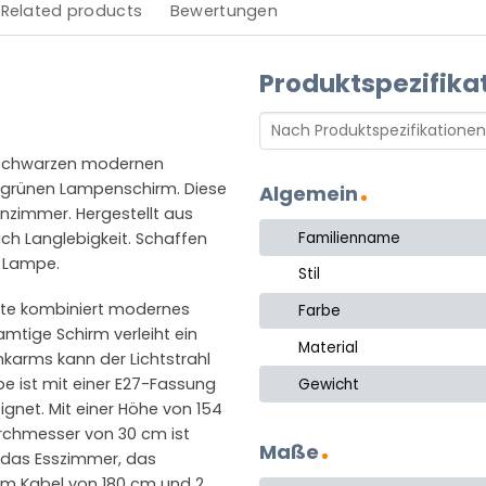
Related products
Bewertungen
Produktspezifika
der schwarzen modernen
m grünen Lampenschirm. Diese
Algemein
nzimmer. Hergestellt aus
Familienname
uch Langlebigkeit. Schaffen
n Lampe.
Stil
lite kombiniert modernes
Farbe
amtige Schirm verleiht ein
Material
karms kann der Lichtstrahl
 ist mit einer E27-Fassung
Gewicht
ignet. Mit einer Höhe von 154
rchmesser von 30 cm ist
Maße
r das Esszimmer, das
em Kabel von 180 cm und 2