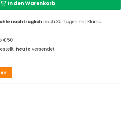
In den Warenkorb
ahle nachträglich
nach 30 Tagen mit Klarna.
b €50
estellt,
heute
versendet
g
hen