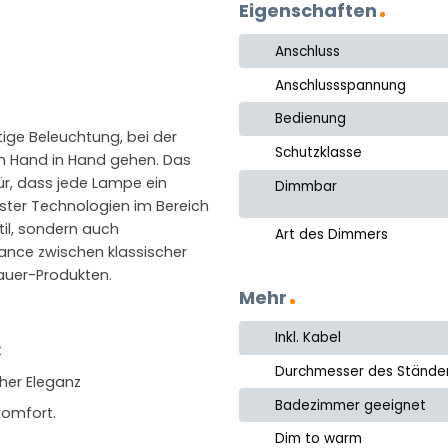
Eigenschaften
Anschluss
Anschlussspannung
Bedienung
tige Beleuchtung, bei der
Schutzklasse
n Hand in Hand gehen. Das
ür, dass jede Lampe ein
Dimmbar
uester Technologien im Bereich
til, sondern auch
Art des Dimmers
lance zwischen klassischer
auer-Produkten.
Mehr
Inkl. Kabel
t
Durchmesser des Stände
her Eleganz
Badezimmer geeignet
komfort.
Dim to warm