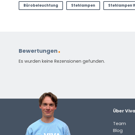
Bürobeleuchtung
Stehlampen
Stehlampen 
Standardmäßig enthalten
Anleitung in verschiedenen Sprachen
Bewertungen
Energieetikett
Es wurden keine Rezensionen gefunden.
HAST DU EINE FRAGE?
Kontaktieren Sie uns. Sie erreichen uns per E-Mail un
info@vivaleuchten.de
.
Über Viv
Team
Blog