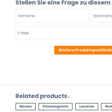
Stellen Sie eine Frage zu diesem
NAME
(ERFORDERLICH)
Vorname
Nachnam
E-
Mail
(erforderlich)
Welche
Weitere Produktspezifikat
Frage
haben
Sie
zu
dem
Produkt?
(erforderlich)
Related products
Marken
Stimmungslicht
Leuchten
Woh