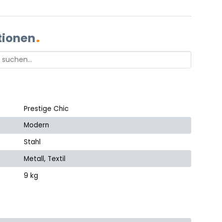
tionen
Prestige Chic
Modern
Stahl
Metall, Textil
9 kg