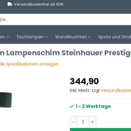
Versandkostenfrei ab 50€
ten
Tischlampen
Wandleuchten
Spots und Stra
m Lampenschim Steinhauer Prestig
lle Spezifikationen anzeigen
344,90
inkl. MwSt. zzgl
Versandkoste
1 - 2 Werktage
Stehleuchte mit dunkelgr