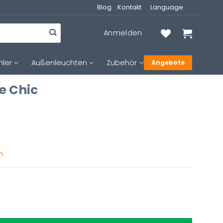
Blog
Kontakt
Language
Anmelden
hler
Außenleuchten
Zubehör
Angebote
e Chic
n
ünem Lampenschim Steinhauer Prestige Chic Menge