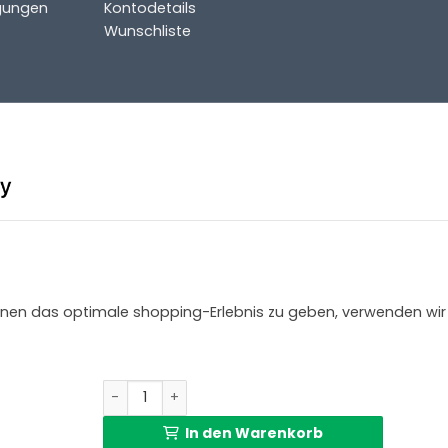
gungen
Kontodetails
Wunschliste
 Ihnen das optimale shopping-Erlebnis zu geben, verwenden wir
Stehleuchte mit dunkelgrünem Lampenschim St
In den Warenkorb