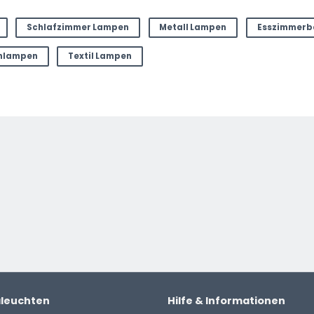
Schlafzimmer Lampen
Metall Lampen
Esszimmerb
chlampen
Textil Lampen
aleuchten
Hilfe & Informationen
ter