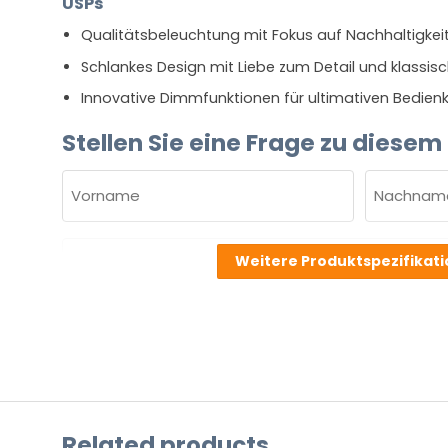
USPs
Qualitätsbeleuchtung mit Fokus auf Nachhaltigkei
Schlankes Design mit Liebe zum Detail und klassisc
Innovative Dimmfunktionen für ultimativen Bedien
Stellen Sie eine Frage zu diesem
NAME
(ERFORDERLICH)
Vorname
Nachnam
E-
Weitere Produktspezifikat
Mail
(erforderlich)
Welche
Frage
haben
Sie
zu
Related products
dem