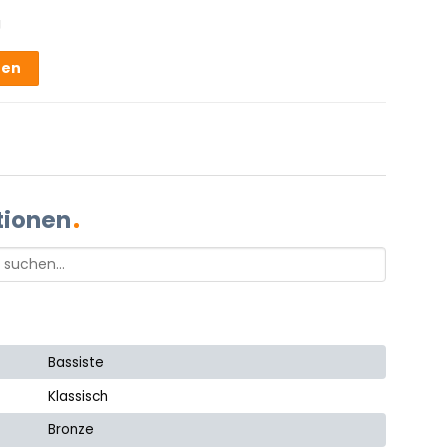
g
hen
tionen
Bassiste
Klassisch
Bronze