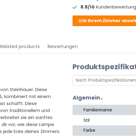
8.8/10
Kundenbewertun
In Ihrem Zimmer anse
Related products
Bewertungen
Produktspezifika
 von Steinhauer. Diese
ß, kombiniert mit einem
Algemein
t schafft. Diese
Familienname
von traditionellem und
rbreitet sie ein sanftes
Stil
 dir vor, wie diese Lampe
Farbe
as jede Ecke deines Zimmers