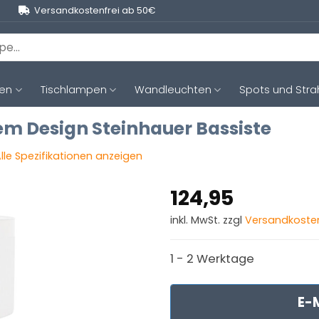
Versandkostenfrei ab 50€
ten
Tischlampen
Wandleuchten
Spots und Stra
sem Design Steinhauer Bassiste
lle Spezifikationen anzeigen
124,95
inkl. MwSt. zzgl
Versandkoste
1 - 2 Werktage
E-M