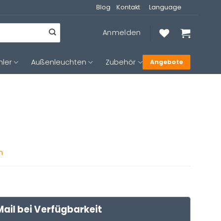
Blog
Kontakt
Language
Anmelden
hler
Außenleuchten
Zubehör
Angebote
n
ail bei Verfügbarkeit