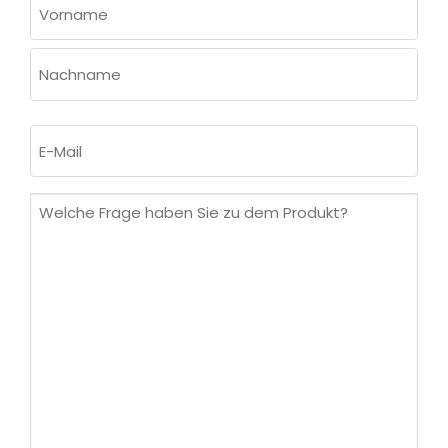
(ERFORDERLICH)
Vorname
Nachname
E-
Mail
(erforderlich)
Welche
Frage
haben
Sie
zu
dem
Produkt?
(erforderlich)