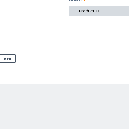
Product ID
lampen
ter