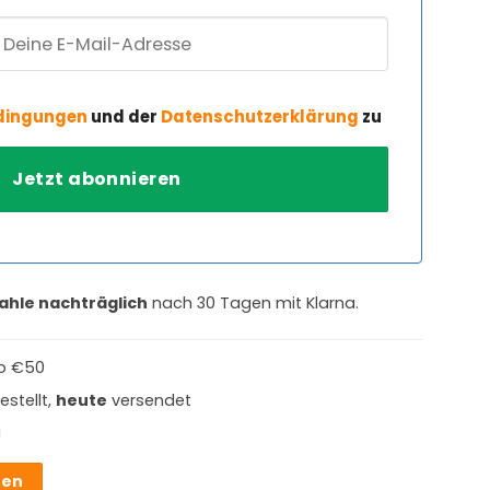
dingungen
und der
Datenschutzerklärung
zu
ahle nachträglich
nach 30 Tagen mit Klarna.
b €50
estellt,
heute
versendet
g
hen