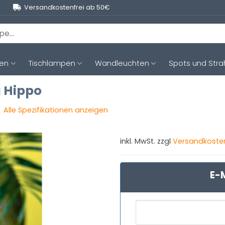
Versandkostenfrei ab 50€
ten
Tischlampen
Wandleuchten
Spots und Stra
g Hippo
Alle Spezifikationen anzeigen
inkl. MwSt. zzgl
Versandkoste
E-M