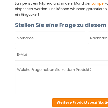
Lampe ist ein Nilpferd und in dem Mund der
Lampe
ka
eingesetzt werden. Eins können wir Ihnen garantieren:
ein Hingucker!
Stellen Sie eine Frage zu diesem
NAME
(ERFORDERLICH)
Vorname
Nachnam
E-
Mail
(erforderlich)
Welche
Frage
haben
Sie
zu
dem
Weitere Produktspezifikat
Produkt?