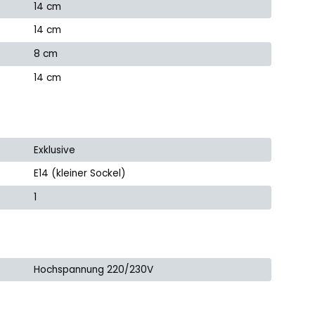
14 cm
14 cm
8 cm
14 cm
Exklusive
E14 (kleiner Sockel)
1
Hochspannung 220/230V