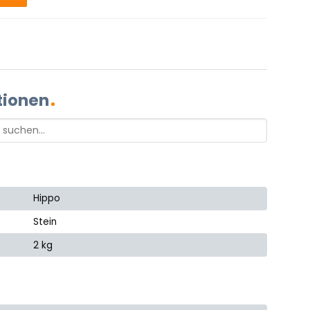
tionen
Hippo
Stein
2 kg