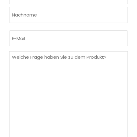
Vorname
Nachname
E-
Mail
(erforderlich)
Welche
Frage
haben
Sie
zu
dem
Produkt?
(erforderlich)