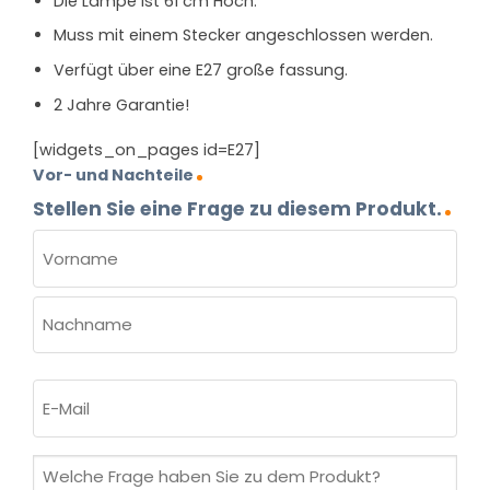
Die Lampe ist 61 cm Hoch.
Muss mit einem Stecker angeschlossen werden.
Verfügt über eine E27 große fassung.
2 Jahre Garantie!
[widgets_on_pages id=E27]
Vor- und Nachteile
Stellen Sie eine Frage zu diesem Produkt.
NAME
(ERFORDERLICH)
Vorname
Nachname
E-
Mail
(erforderlich)
Welche