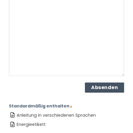
Frage
haben
Sie
zu
dem
Produkt?
(erforderlich)
Standardmäßig enthalten
Anleitung in verschiedenen Sprachen
Energieetikett