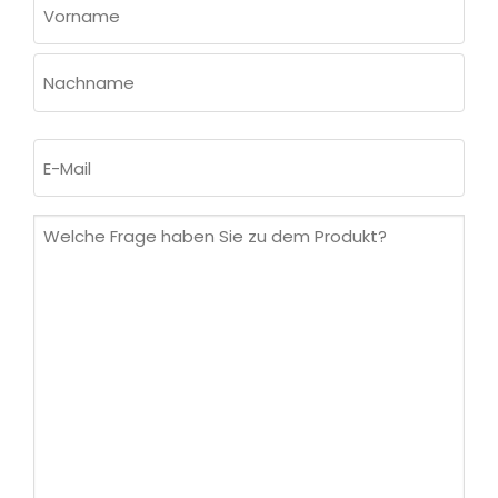
(ERFORDERLICH)
Vorname
Nachname
E-
Mail
(erforderlich)
Welche
Frage
haben
Sie
zu
dem
Produkt?
(erforderlich)