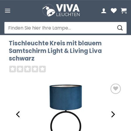
Zum
Inhalt
springen
Suchen
nach:
Tischleuchte Kreis mit blauem
Samtschirm Light & Living Liva
schwarz