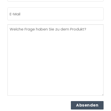
Nachname
E-
Mail
(erforderlich)
Welche
Frage
haben
Sie
zu
dem
Produkt?
(erforderlich)