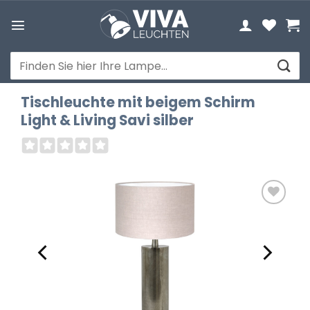
Zum
Inhalt
springen
Suchen
nach:
Tischleuchte mit beigem Schirm
Light & Living Savi silber